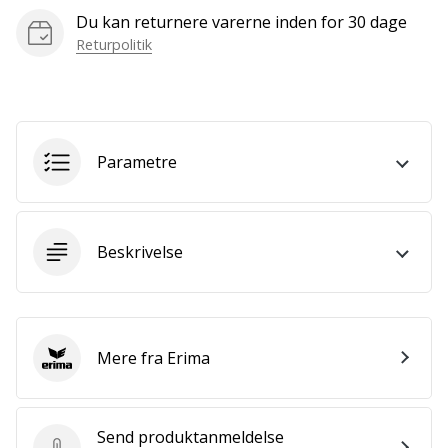
som
Du kan returnere varerne inden for 30 dage
os?
Returpolitik
Så
lad
os
løbe
sammen.
Parametre
Vis alle
artikler
Beskrivelse
Mere fra Erima
Erima
Send produktanmeldelse