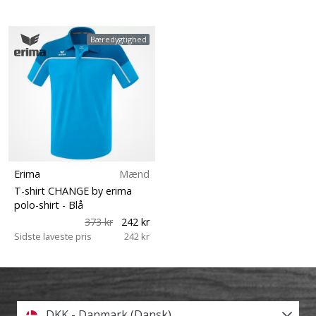
Bæredygtighed
Erima
Mænd
T-shirt CHANGE by erima
polo-shirt
- Blå
373 kr
242 kr
Sidste laveste pris
242 kr
DKK - Danmark (Dansk)