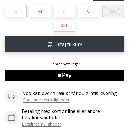
ud
af,
S
M
L
XL
XXL
om
det
3XL
er…
Tilføj til kurv
25. 11. 2024
•
2 min. Læsning
Bliv
vores
Handball
ambassadør
Ved køb over
1 199 kr
får du gratis levering
Har
Forsendelsesmuligheder
du
Betaling med kort online eller andre
den
betalingsmetoder
samme
hobby
Betalingsmuligheder