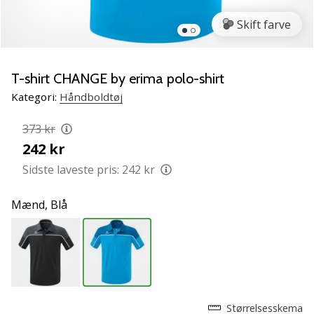
NITRO
SQD
Skift farve
5
Lær
de
T-shirt CHANGE by erima polo-shirt
nye
Kategori:
Håndboldtøj
PUMA
Accelerate
373 kr
NITRO
242 kr
SQD
5
Sidste laveste pris:
242 kr
håndboldsko
at
Mænd,
Blå
kende!
Oplev
de
tekniske
opdateringer
og
find
Størrelsesskema