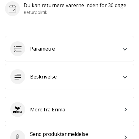
som
Du kan returnere varerne inden for 30 dage
os?
Returpolitik
Så
lad
os
løbe
sammen.
Parametre
Vis alle
artikler
Beskrivelse
Mere fra Erima
Erima
Send produktanmeldelse