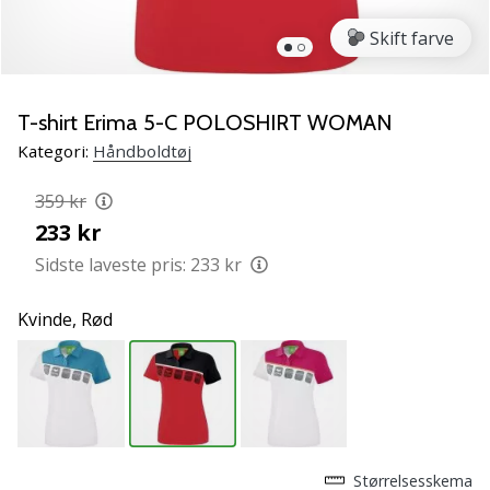
NITRO
SQD
Skift farve
5
Lær
de
T-shirt Erima 5-C POLOSHIRT WOMAN
nye
Kategori:
Håndboldtøj
PUMA
Accelerate
359 kr
NITRO
233 kr
SQD
5
Sidste laveste pris:
233 kr
håndboldsko
at
Kvinde,
Rød
kende!
Oplev
de
tekniske
opdateringer
og
find
Størrelsesskema