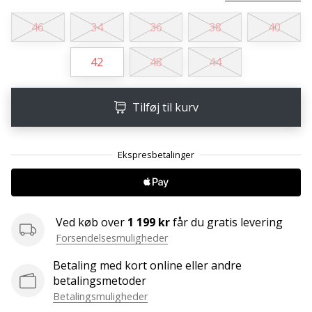
ud
af,
46
34
36
38
40
om
det
42
48
44
er…
Tilføj til kurv
25. 11. 2024
•
2 min. Læsning
Bliv
vores
Handball
ambassadør
Ved køb over
1 199 kr
får du gratis levering
Forsendelsesmuligheder
Har
du
Betaling med kort online eller andre
den
betalingsmetoder
samme
Betalingsmuligheder
hobby