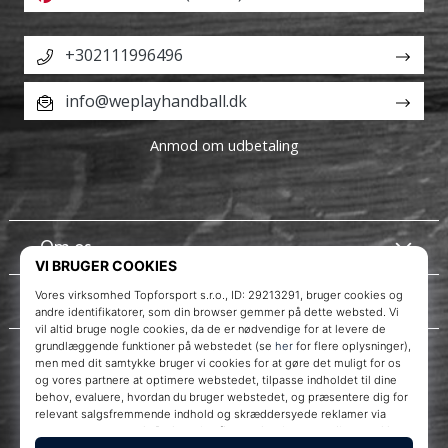
+302111996496
info@weplayhandball.dk
Anmod om udbetaling
Om os
Kundeservice
WePlayHandball.dk