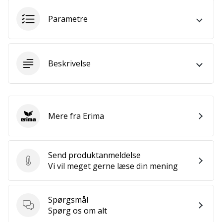
som
os?
Parametre
Så
lad
os
løbe
Beskrivelse
sammen.
Vis alle
Mere fra Erima
Erima
artikler
Send produktanmeldelse
Send produktanmeldelse
Vi vil meget gerne læse din mening
Spørgsmål
Spørgsmål
Spørg os om alt