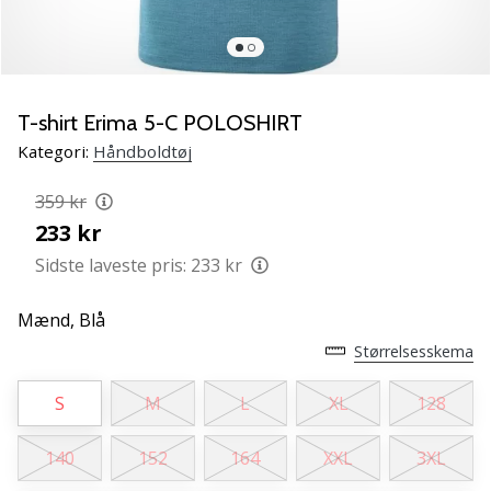
NITRO
SQD
5
Lær
de
T-shirt Erima 5-C POLOSHIRT
nye
Kategori:
Håndboldtøj
PUMA
Accelerate
359 kr
NITRO
233 kr
SQD
5
Sidste laveste pris:
233 kr
håndboldsko
at
Mænd,
Blå
kende!
Størrelsesskema
Oplev
de
S
M
L
XL
128
tekniske
opdateringer
og
140
152
164
XXL
3XL
find