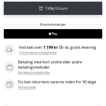
ud
af,
Tilføj til kurv
om
det
er…
25. 11. 2024
•
Ved køb over
1 199 kr
får du gratis levering
2 min. Læsning
Forsendelsesmuligheder
Bliv
Betaling med kort online eller andre
vores
betalingsmetoder
Handball
Betalingsmuligheder
ambassadør
Har
Du kan returnere varerne inden for 30 dage
du
Returpolitik
den
samme
hobby