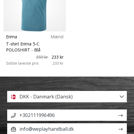
Erima
Mænd
T-shirt Erima 5-C
POLOSHIRT
- Blå
359 kr
233 kr
Sidste laveste pris
233 kr
DKK - Danmark (Dansk)
+302111996496
info@weplayhandball.dk