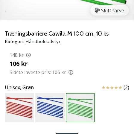
NITRO
SQD
Skift farve
5
Lær
de
Træningsbarriere Cawila M 100 cm, 10 ks
nye
Kategori:
Håndboldudstyr
PUMA
Accelerate
148 kr
NITRO
106 kr
SQD
5
Sidste laveste pris:
106 kr
håndboldsko
at
Anmeldelser
Unisex,
Grøn
(2)
kende!
Oplev
de
tekniske
opdateringer
og
find