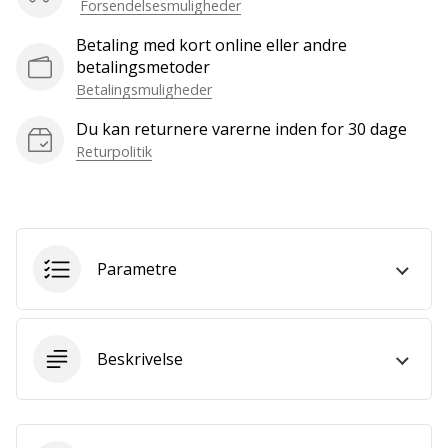
som
Forsendelsesmuligheder
os?
Betaling med kort online eller andre
Så
betalingsmetoder
lad
Betalingsmuligheder
os
løbe
Du kan returnere varerne inden for 30 dage
sammen.
Returpolitik
Vis alle
artikler
Parametre
Beskrivelse