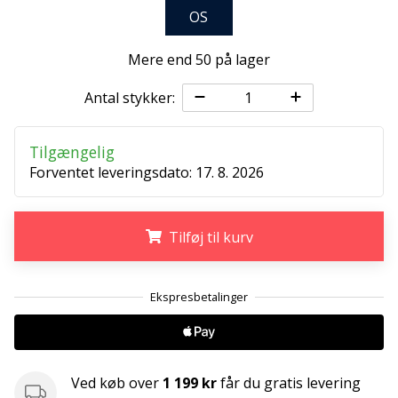
ud
OS
af,
om
Mere end 50 på lager
det
er…
Antal stykker:
25. 11. 2024
Tilgængelig
•
Forventet leveringsdato:
17. 8. 2026
2 min. Læsning
Bliv
vores
Tilføj til kurv
Handball
ambassadør
.
.
.
Har
du
den
samme
Ved køb over
1 199 kr
får du gratis levering
hobby