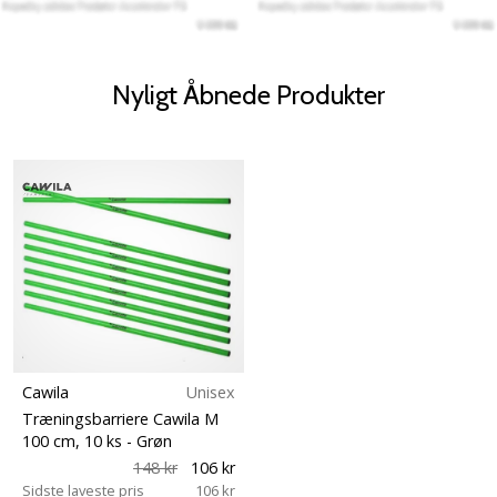
Nyligt Åbnede Produkter
Cawila
Unisex
Træningsbarriere Cawila M
100 cm, 10 ks
- Grøn
148 kr
106 kr
Sidste laveste pris
106 kr