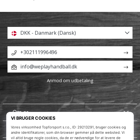
DKK - Danmark (Dansk)
+302111996496
info@weplayhandball.dk
Anmod om udbetaling
Om os
Kundeservice