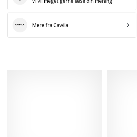
Send produktanmeldelse
Vi vil meget gerne læse din mening
Mere fra Cawila
Cawila