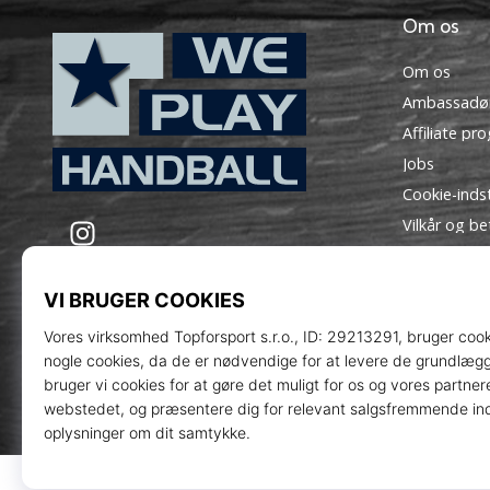
Om os
Om os
Ambassadø
Affiliate pr
Jobs
Cookie-indst
WePlayHandball.dk
Instagram
Vilkår og be