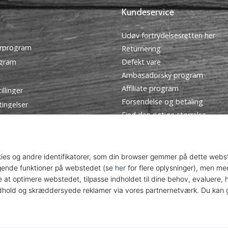
Kundeservice
Udøv fortrydelsesretten her
rprogram
Returnering
ogram
Defekt vare
Ambasadorský program
Affiliate program
illinger
Forsendelse og betaling
tingelser
Find den rigtige størrelse
Kontakt
Ofte stillede spørgsmål
Privatlivspolitik
© 2010 – 2026
WePlayHandball.dk