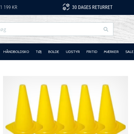
1 199 KR
30 DAGES RETURRET
Søg
HÅNDBOLDSKO
TØJ
BOLDE
UDSTYR
FRITID
MÆRKER
SALE