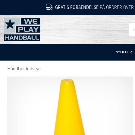
GRATIS FORSENDELSE
PÅ ORDRER OVER 
WePlayHandball.dk
NYHEDER
Håndboldudstyr