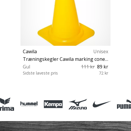
Cawila
Unisex
Træningskegler Cawila marking cone S 10 set 23cm
Gul
111 kr
89 kr
Sidste laveste pris
72 kr
OS