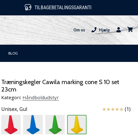
TILBAGEBETALINGSGARANTI
Om os
Hjælp
Bruger
kurv
BLOG
Træningskegler Cawila marking cone S 10 set
23cm
Kategori:
Håndboldudstyr
Anmeldelser
Unisex,
Gul
(1)