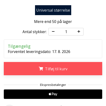
ud
af,
Universal størrelse
om
det
Mere end 50 på lager
er…
Antal stykker:
25. 11. 2024
•
Tilgængelig
2 min. Læsning
Forventet leveringsdato:
17. 8. 2026
Bliv
vores
Handball
Tilføj til kurv
ambassadør
Har
.
.
.
du
den
samme
hobby