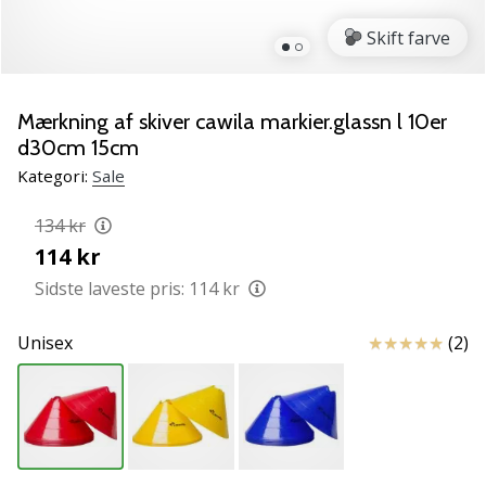
NITRO
SQD
Skift farve
5
Lær
de
Mærkning af skiver cawila markier.glassn l 10er
nye
d30cm 15cm
PUMA
Kategori:
Sale
Accelerate
NITRO
134 kr
SQD
114 kr
5
håndboldsko
Sidste laveste pris:
114 kr
at
kende!
Anmeldelser
Unisex
(2)
Oplev
de
tekniske
opdateringer
og
find