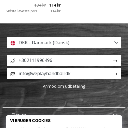
134 kr
114 kr
Sidste laveste pris
114 kr
DKK - Danmark (Dansk)
+302111996496
info@weplayhandball.dk
Anmod om udbetaling
Om os