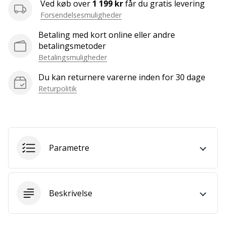
som
Ved køb over
1 199 kr
får du gratis levering
os?
Forsendelsesmuligheder
Så
Betaling med kort online eller andre
lad
betalingsmetoder
os
Betalingsmuligheder
løbe
sammen.
Du kan returnere varerne inden for 30 dage
Returpolitik
Vis alle
artikler
Parametre
Beskrivelse