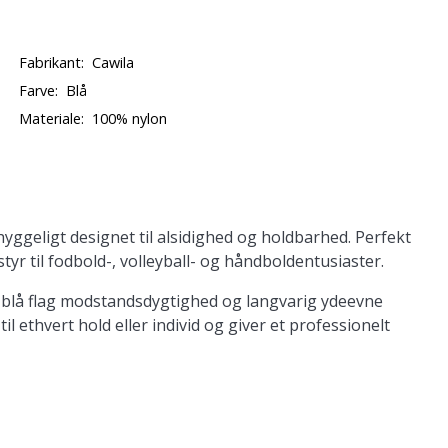
Fabrikant:
Cawila
Farve:
Blå
Materiale:
100% nylon
yggeligt designet til alsidighed og holdbarhed. Perfekt
dstyr til fodbold-, volleyball- og håndboldentusiaster.
ige blå flag modstandsdygtighed og langvarig ydeevne
il ethvert hold eller individ og giver et professionelt