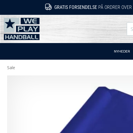
GRATIS FORSENDELSE
PÅ ORDRER OVER 
WePlayHandball.dk
NYHEDER
Sale