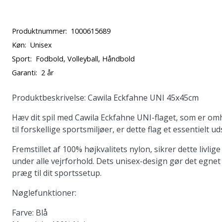
Produktnummer:
1000615689
Køn:
Unisex
Sport:
Fodbold, Volleyball, Håndbold
Garanti:
2 år
Produktbeskrivelse: Cawila Eckfahne UNI 45x45cm
Hæv dit spil med Cawila Eckfahne UNI-flaget, som er omh
til forskellige sportsmiljøer, er dette flag et essentielt u
Fremstillet af 100% højkvalitets nylon, sikrer dette livl
under alle vejrforhold. Dets unisex-design gør det egnet t
præg til dit sportssetup.
Nøglefunktioner:
Farve:
Blå