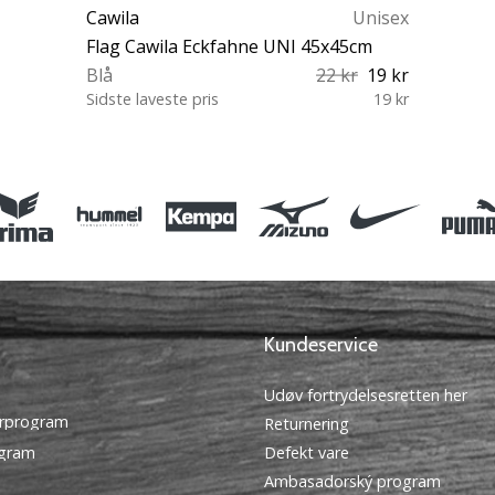
Cawila
Unisex
Flag Cawila Eckfahne UNI 45x45cm
Blå
22 kr
19 kr
Sidste laveste pris
19 kr
OS
Kundeservice
Udøv fortrydelsesretten her
rprogram
Returnering
ogram
Defekt vare
Ambasadorský program