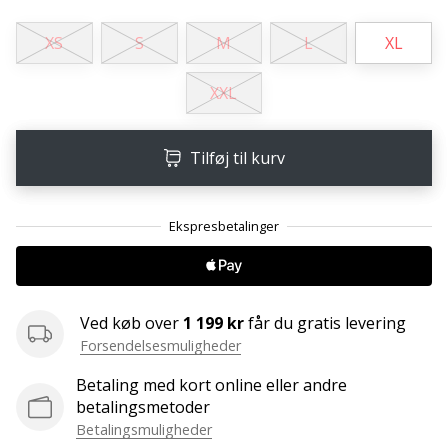
ud
af,
XS
S
M
L
XL
om
det
XXL
er…
Tilføj til kurv
25. 11. 2024
•
2 min. Læsning
Bliv
vores
Handball
ambassadør
Ved køb over
1 199 kr
får du gratis levering
Har
Forsendelsesmuligheder
du
Betaling med kort online eller andre
den
betalingsmetoder
samme
Betalingsmuligheder
hobby