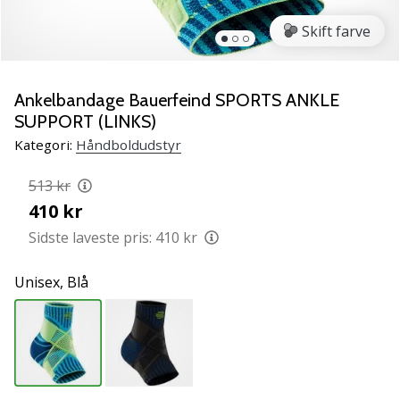
NITRO
SQD
Skift farve
5
Lær
de
Ankelbandage Bauerfeind SPORTS ANKLE
nye
SUPPORT (LINKS)
PUMA
Kategori:
Håndboldudstyr
Accelerate
NITRO
513 kr
SQD
410 kr
5
håndboldsko
Sidste laveste pris:
410 kr
at
kende!
Unisex,
Blå
Oplev
de
tekniske
opdateringer
og
find