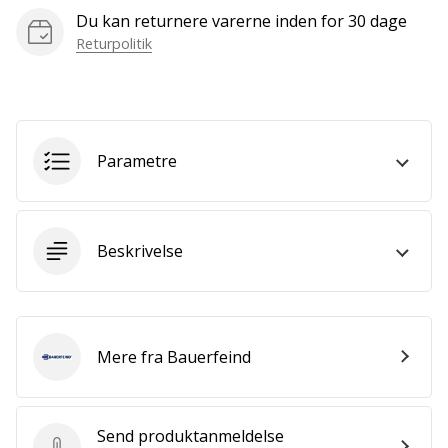
som
Du kan returnere varerne inden for 30 dage
os?
Returpolitik
Så
lad
os
løbe
sammen.
Parametre
Vis alle
artikler
Beskrivelse
Mere fra Bauerfeind
Bauerfeind
Send produktanmeldelse