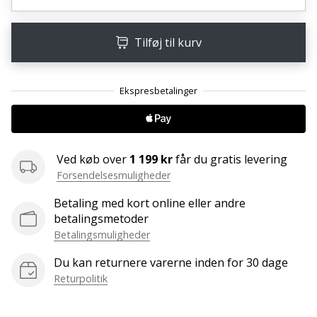
ud
af,
om
Tilføj til kurv
det
er…
25. 11. 2024
•
2 min. Læsning
Ved køb over
1 199 kr
får du gratis levering
Bliv
Forsendelsesmuligheder
vores
Betaling med kort online eller andre
Handball
betalingsmetoder
ambassadør
Betalingsmuligheder
Har
du
Du kan returnere varerne inden for 30 dage
den
Returpolitik
samme
hobby