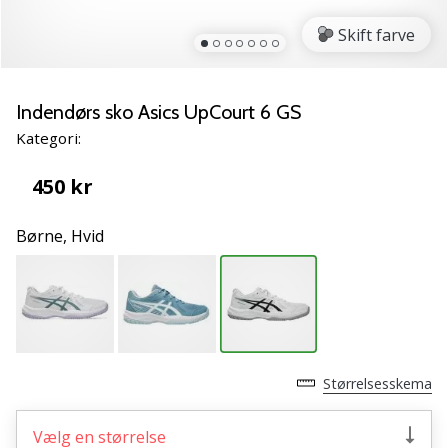
NITRO
SQD
Skift farve
5
Lær
de
Indendørs sko Asics UpCourt 6 GS
nye
Kategori:
PUMA
Accelerate
450 kr
NITRO
SQD
Børne,
Hvid
5
håndboldsko
at
kende!
Oplev
de
tekniske
Størrelsesskema
opdateringer
og
find
Vælg en størrelse