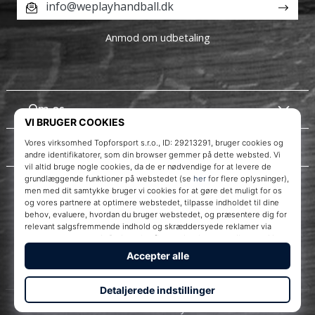
info@weplayhandball.dk
Anmod om udbetaling
Om os
Kundeservice
Instagram
WePlayHandball.dk
© 2010 – 2026
WePlayHandball.dk