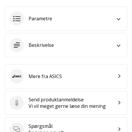
som
os?
Så
Parametre
lad
os
løbe
sammen.
Beskrivelse
Vis alle
artikler
Mere fra ASICS
ASICS
Send produktanmeldelse
Send produktanmeldelse
Vi vil meget gerne læse din mening
Spørgsmål