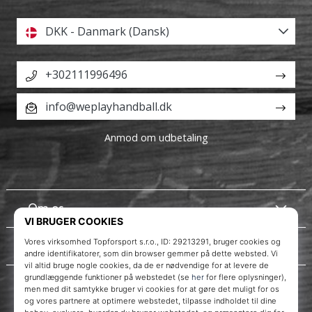
DKK - Danmark (Dansk)
+302111996496
info@weplayhandball.dk
Anmod om udbetaling
Om os
Kundeservice