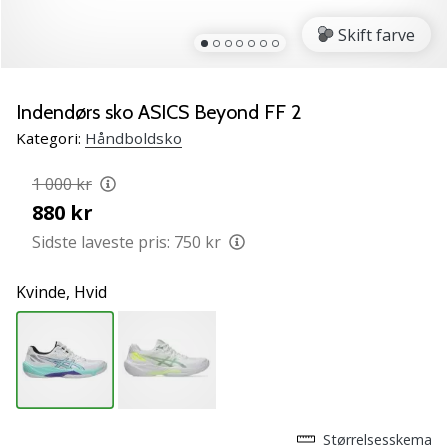
NITRO
SQD
Skift farve
5
Lær
de
Indendørs sko ASICS Beyond FF 2
nye
Kategori:
Håndboldsko
PUMA
Accelerate
1 000 kr
NITRO
880 kr
SQD
5
Sidste laveste pris:
750 kr
håndboldsko
at
Kvinde,
Hvid
kende!
Oplev
de
tekniske
opdateringer
og
find
Størrelsesskema