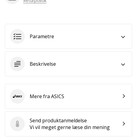
Returpolitik
som
os?
Så
lad
os
løbe
Parametre
sammen.
Beskrivelse
Vis alle
artikler
Mere fra ASICS
ASICS
Send produktanmeldelse
Send produktanmeldelse
Vi vil meget gerne læse din mening