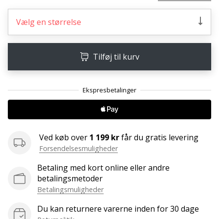
ud
af,
Vælg en størrelse
om
det
er…
Tilføj til kurv
25. 11. 2024
•
2 min. Læsning
Bliv
vores
Ved køb over
1 199 kr
får du gratis levering
Handball
Forsendelsesmuligheder
ambassadør
Betaling med kort online eller andre
Har
betalingsmetoder
du
den
Betalingsmuligheder
samme
Du kan returnere varerne inden for 30 dage
hobby