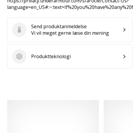
https://privacy.underarmour.com/s/article/Contact-Us?
language=en_US#:~:text=If%20you%20have%20any%2
Send produktanmeldelse
Send produktanmeldelse
Vi vil meget gerne læse din mening
Produktteknologi
Produktteknologi