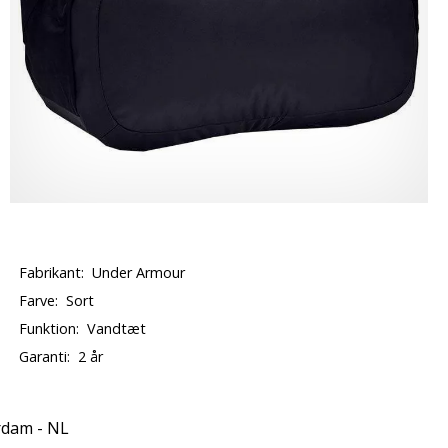
Fabrikant:
Under Armour
Farve:
Sort
Funktion:
Vandtæt
Garanti:
2 år
rdam - NL