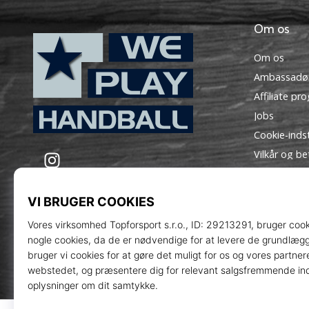
Om os
Om os
Ambassadø
Affiliate pr
Jobs
Cookie-indst
WePlayHandball.dk
Instagram
Vilkår og be