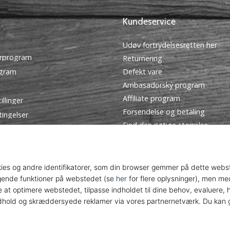
Kundeservice
Udøv fortrydelsesretten her
rprogram
Returnering
ogram
Defekt vare
Ambasadorský program
Affiliate program
illinger
Forsendelse og betaling
tingelser
Find den rigtige størrelse
Kontakt
Ofte stillede spørgsmål
Privatlivspolitik
© 2010 – 2026
WePlayHandball.dk