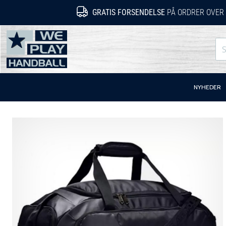
GRATIS FORSENDELSE
PÅ ORDRER OVER 
WePlayHandball.dk
NYHEDER