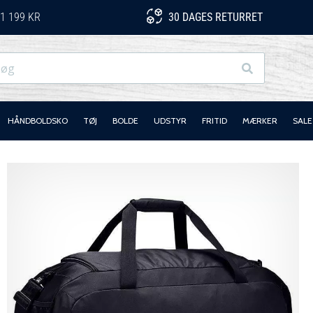
1 199 KR
30 DAGES RETURRET
Søg
HÅNDBOLDSKO
TØJ
BOLDE
UDSTYR
FRITID
MÆRKER
SALE