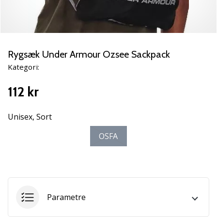
NITRO
SQD
5
Lær
de
Rygsæk Under Armour Ozsee Sackpack
nye
Kategori:
PUMA
Accelerate
112 kr
NITRO
SQD
5
Unisex,
Sort
håndboldsko
OSFA
at
kende!
Oplev
de
tekniske
opdateringer
Parametre
og
find