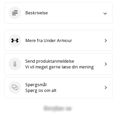
ud
af,
Beskrivelse
om
det
er…
Mere fra Under Armour
Under Armour
25. 11. 2024
•
2 min. Læsning
Send produktanmeldelse
Bliv
Send produktanmeldelse
Vi vil meget gerne læse din mening
vores
Handball
ambassadør
Spørgsmål
Har
Spørgsmål
Spørg os om alt
du
den
samme
hobby