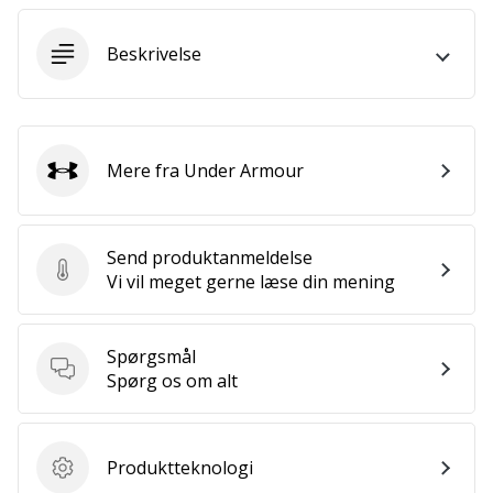
ud
af,
Beskrivelse
om
det
er…
Mere fra Under Armour
Under Armour
25. 11. 2024
•
2 min. Læsning
Send produktanmeldelse
Bliv
Send produktanmeldelse
Vi vil meget gerne læse din mening
vores
Handball
ambassadør
Spørgsmål
Har
Spørgsmål
Spørg os om alt
du
den
samme
Produktteknologi
hobby
Produktteknologi