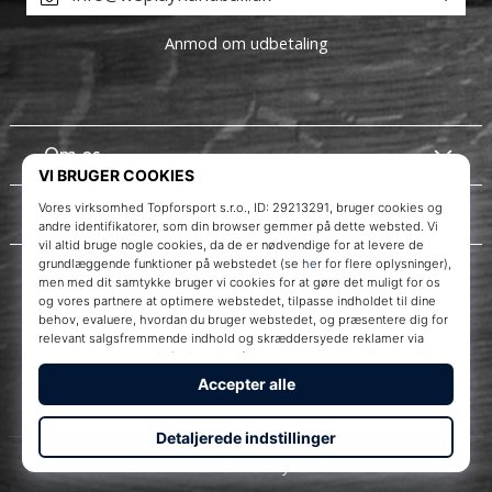
Anmod om udbetaling
Om os
Kundeservice
Instagram
WePlayHandball.dk
© 2010 – 2026
WePlayHandball.dk