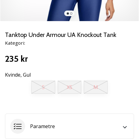
NITRO
SQD
5
Lær
de
Tanktop Under Armour UA Knockout Tank
nye
Kategori:
PUMA
Accelerate
235 kr
NITRO
SQD
5
Kvinde,
Gul
håndboldsko
S
XS
M
at
kende!
Oplev
de
tekniske
opdateringer
Parametre
og
find