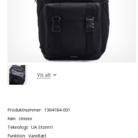
Vis alt
Produktnummer:
1364184-001
Køn:
Unisex
Teknologi:
UA Storm1
Funktion:
Vandtæt