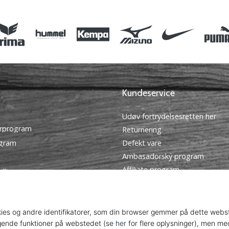
Kundeservice
Udøv fortrydelsesretten her
rprogram
Returnering
ogram
Defekt vare
Ambasadorský program
Affiliate program
illinger
Forsendelse og betaling
tingelser
Find den rigtige størrelse
Kontakt
Ofte stillede spørgsmål