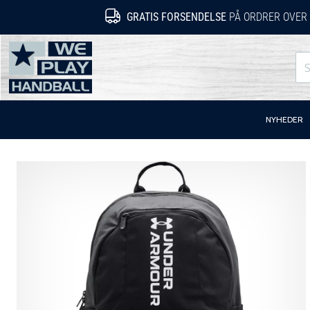
GRATIS FORSENDELSE
PÅ ORDRER OVER 
WePlayHandball.dk
NYHEDER