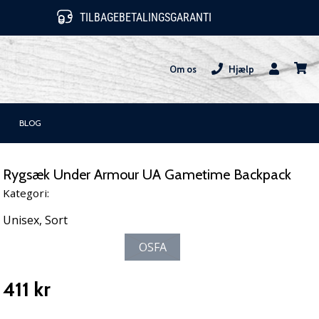
TILBAGEBETALINGSGARANTI
Om os
Hjælp
Bruger
kurv
BLOG
Rygsæk Under Armour UA Gametime Backpack
Kategori:
Unisex,
Sort
OSFA
411 kr