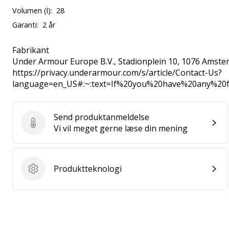
Volumen (l):
28
Garanti:
2 år
Fabrikant
Under Armour Europe B.V.
, Stadionplein 10, 1076 Amste
https://privacy.underarmour.com/s/article/Contact-Us?
language=en_US#:~:text=If%20you%20have%20any%2
Send produktanmeldelse
Send produktanmeldelse
Vi vil meget gerne læse din mening
Produktteknologi
Produktteknologi