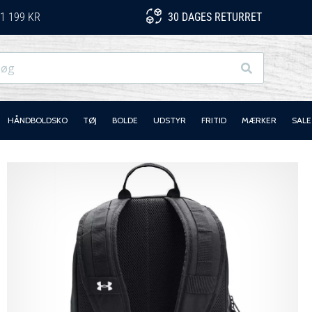
1 199 KR
30 DAGES RETURRET
Søg
HÅNDBOLDSKO
TØJ
BOLDE
UDSTYR
FRITID
MÆRKER
SALE