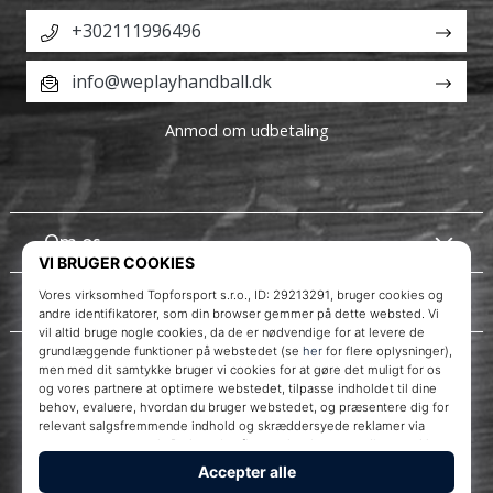
+302111996496
info@weplayhandball.dk
Anmod om udbetaling
Om os
Kundeservice
Instagram
WePlayHandball.dk