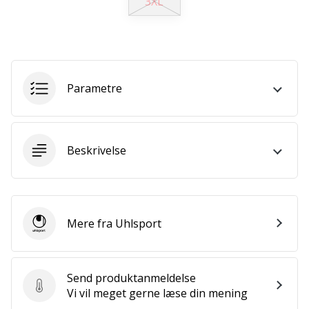
3XL
ud
af,
om
det
er…
Parametre
25. 11. 2024
•
2 min. Læsning
Beskrivelse
Bliv
vores
Handball
ambassadør
Mere fra Uhlsport
Uhlsport
Har
du
den
Send produktanmeldelse
samme
Send produktanmeldelse
Vi vil meget gerne læse din mening
hobby