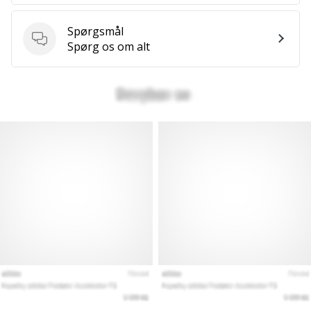
som
os?
Spørgsmål
Så
Spørgsmål
Spørg os om alt
lad
os
løbe
sammen.
Vis alle
artikler