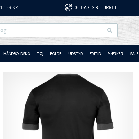
1 199 KR
30 DAGES RETURRET
Søg
HÅNDBOLDSKO
TØJ
BOLDE
UDSTYR
FRITID
MÆRKER
SALE