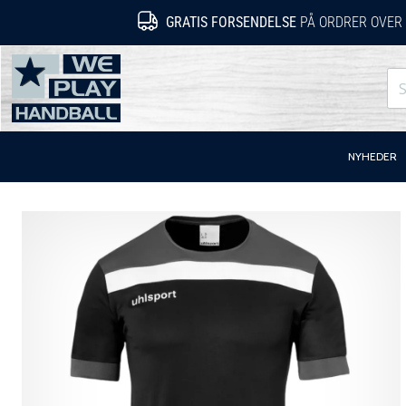
GRATIS FORSENDELSE
PÅ ORDRER OVER 
WePlayHandball.dk
NYHEDER