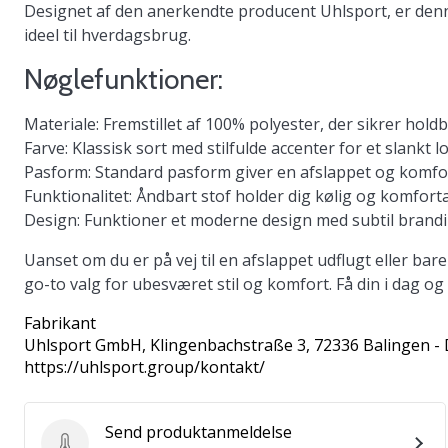
Designet af den anerkendte producent Uhlsport, er denne
ideel til hverdagsbrug.
Nøglefunktioner:
Materiale
: Fremstillet af 100% polyester, der sikrer hol
Farve
: Klassisk sort med stilfulde accenter for et slankt l
Pasform
: Standard pasform giver en afslappet og komfo
Funktionalitet
: Åndbart stof holder dig kølig og komforta
Design
: Funktioner et moderne design med subtil brandin
Uanset om du er på vej til en afslappet udflugt eller bar
go-to valg for ubesværet stil og komfort. Få din i dag og
Fabrikant
Uhlsport GmbH
, Klingenbachstraße 3, 72336 Balingen -
https://uhlsport.group/kontakt/
Send produktanmeldelse