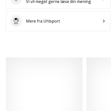
Send produktanmeldelse
Vi vil meget gerne læse din mening
Mere fra Uhlsport
Uhlsport