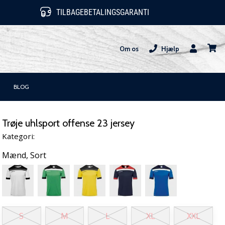
TILBAGEBETALINGSGARANTI
Om os
Hjælp
Bruger
kurv
BLOG
Trøje uhlsport offense 23 jersey
Kategori:
Mænd,
Sort
S
M
L
XL
XXL