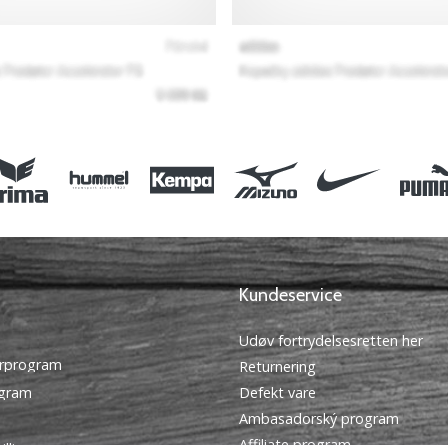
Kundeservice
Udøv fortrydelsesretten her
rprogram
Returnering
ogram
Defekt vare
Ambasadorský program
Affiliate program