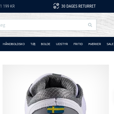
1 199 KR
30 DAGES RETURRET
Søg
HÅNDBOLDSKO
TØJ
BOLDE
UDSTYR
FRITID
MÆRKER
SALE