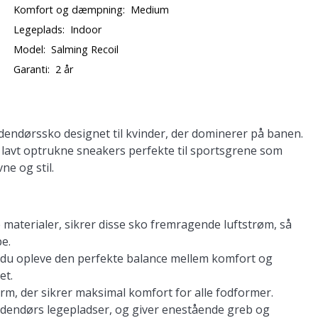
Komfort og dæmpning:
Medium
Legeplads:
Indoor
Model:
Salming Recoil
Garanti:
2 år
indendørssko designet til kvinder, der dominerer på banen.
 lavt optrukne sneakers perfekte til sportsgrene som
ne og stil.
aterialer, sikrer disse sko fremragende luftstrøm, så
e.
 du opleve den perfekte balance mellem komfort og
et.
orm, der sikrer maksimal komfort for alle fodformer.
indendørs legepladser, og giver enestående greb og