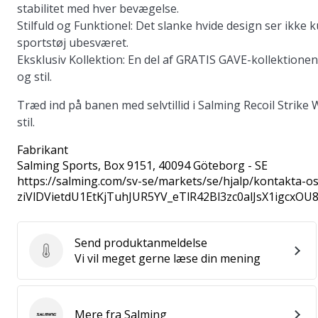
stabilitet med hver bevægelse.
Stilfuld og Funktionel:
Det slanke hvide design ser ikke
sportstøj ubesværet.
Eksklusiv Kollektion:
En del af GRATIS GAVE-kollektionen,
og stil.
Træd ind på banen med selvtillid i Salming Recoil Strik
stil.
Fabrikant
Salming Sports
, Box 9151, 40094 Göteborg - SE
https://salming.com/sv-se/markets/se/hjalp/kontakta
ziVlDVietdU1EtKjTuhJUR5YV_eTlR42Bl3zc0alJsX1igcxOU
Send produktanmeldelse
Send produktanmeldelse
Vi vil meget gerne læse din mening
Mere fra Salming