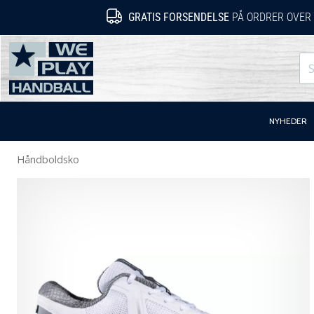
GRATIS FORSENDELSE
PÅ ORDRER OVER 
WePlayHandball.dk
NYHEDER
Håndboldsko