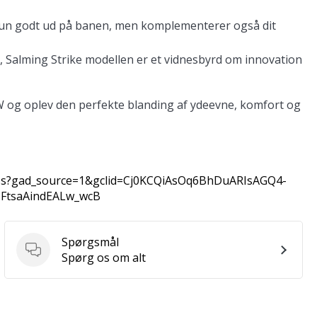
 kun godt ud på banen, men komplementerer også dit
 Salming Strike modellen er et vidnesbyrd om innovation
e W og oplev den perfekte blanding af ydeevne, komfort og
-oss?gad_source=1&gclid=Cj0KCQiAsOq6BhDuARIsAGQ4-
8FtsaAindEALw_wcB
Spørgsmål
Spørgsmål
Spørg os om alt