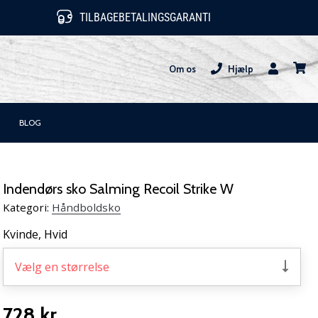
TILBAGEBETALINGSGARANTI
Om os
Hjælp
Bruger
kurv
BLOG
Indendørs sko Salming Recoil Strike W
Kategori:
Håndboldsko
Kvinde,
Hvid
Vælg en størrelse
728 kr