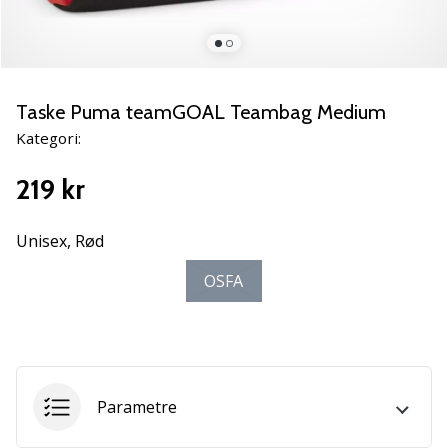
NITRO
SQD
5
Lær
de
Taske Puma teamGOAL Teambag Medium
nye
Kategori:
PUMA
Accelerate
219 kr
NITRO
SQD
5
Unisex,
Rød
håndboldsko
OSFA
at
kende!
Oplev
de
tekniske
opdateringer
Parametre
og
find