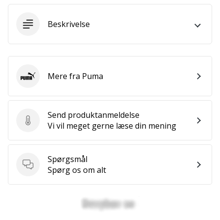
ud
af,
Beskrivelse
om
det
er…
Mere fra Puma
Puma
25. 11. 2024
•
2 min. Læsning
Send produktanmeldelse
Bliv
Send produktanmeldelse
Vi vil meget gerne læse din mening
vores
Handball
ambassadør
Spørgsmål
Har
Spørgsmål
Spørg os om alt
du
den
samme
hobby