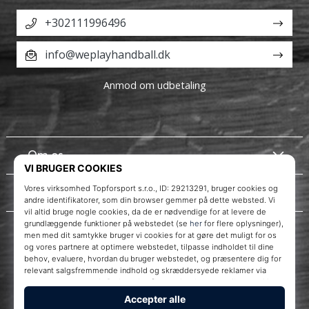
+302111996496
info@weplayhandball.dk
Anmod om udbetaling
Om os
Kundeservice
Instagram
WePlayHandball.dk