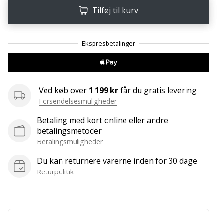
ud
Tilføj til kurv
af,
om
det
er…
25. 11. 2024
Ved køb over
1 199 kr
får du gratis levering
•
2 min. Læsning
Forsendelsesmuligheder
Bliv
Betaling med kort online eller andre
vores
betalingsmetoder
Handball
Betalingsmuligheder
ambassadør
Du kan returnere varerne inden for 30 dage
Har
Returpolitik
du
den
samme
hobby