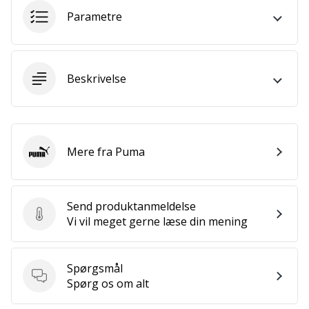
som
Parametre
os?
Så
lad
os
Beskrivelse
løbe
sammen.
Mere fra Puma
Vis alle
Puma
artikler
Send produktanmeldelse
Send produktanmeldelse
Vi vil meget gerne læse din mening
Spørgsmål
Spørgsmål
Spørg os om alt