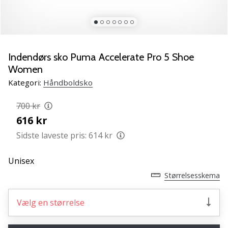
NITRO
SQD
5
Lær
de
Indendørs sko Puma Accelerate Pro 5 Shoe
nye
Women
PUMA
Kategori:
Håndboldsko
Accelerate
NITRO
700 kr
SQD
616 kr
5
håndboldsko
Sidste laveste pris:
614 kr
at
kende!
Unisex
Oplev
Størrelsesskema
de
tekniske
opdateringer
Vælg en størrelse
og
find