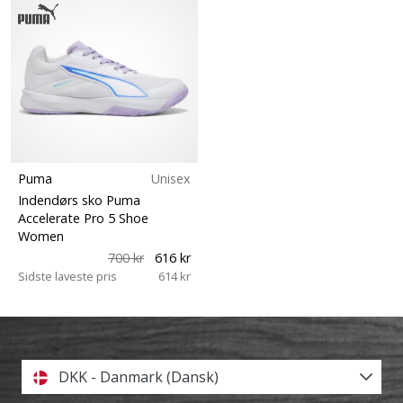
Puma
Unisex
Indendørs sko Puma
Accelerate Pro 5 Shoe
Women
700 kr
616 kr
Sidste laveste pris
614 kr
DKK - Danmark (Dansk)