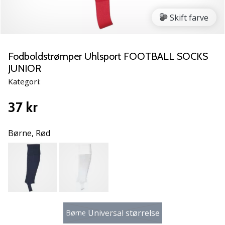
NITRO
SQD
Skift farve
5
Lær
de
Fodboldstrømper Uhlsport FOOTBALL SOCKS
nye
JUNIOR
PUMA
Kategori:
Accelerate
NITRO
37 kr
SQD
5
håndboldsko
Børne,
Rød
at
kende!
Oplev
de
tekniske
opdateringer
og
Universal størrelse
Børne
find