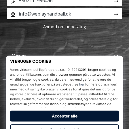
+302111996496
info@weplayhandball.dk
Anmod om udbetaling
Om os
Kundeservice
Instagram
WePlayHandball.dk