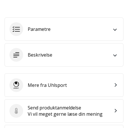
ud
af,
om
det
er…
Parametre
25. 11. 2024
•
Beskrivelse
2 min. Læsning
Bliv
vores
Handball
Mere fra Uhlsport
Uhlsport
ambassadør
Har
du
Send produktanmeldelse
den
Send produktanmeldelse
Vi vil meget gerne læse din mening
samme
hobby