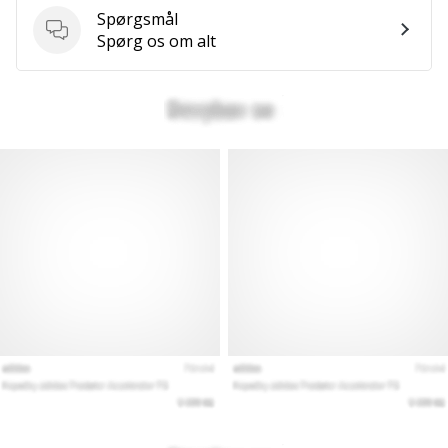
som
Spørgsmål
os?
Spørgsmål
Spørg os om alt
Så
lad
os
løbe
sammen.
Vis alle
artikler