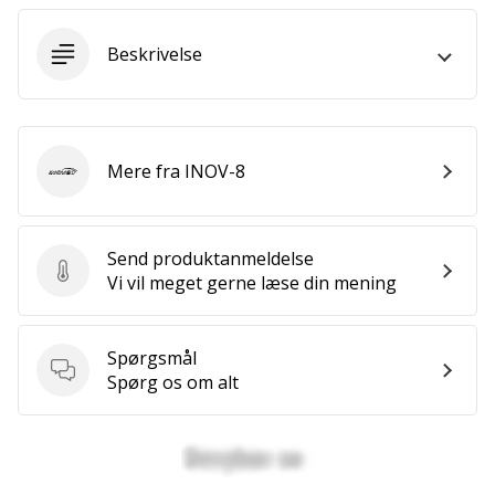
ud
af,
Beskrivelse
om
det
er…
Mere fra INOV-8
INOV-8
25. 11. 2024
•
2 min. Læsning
Send produktanmeldelse
Bliv
Send produktanmeldelse
Vi vil meget gerne læse din mening
vores
Handball
ambassadør
Spørgsmål
Har
Spørgsmål
Spørg os om alt
du
den
samme
hobby