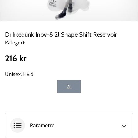
NITRO
SQD
5
Lær
de
Drikkedunk Inov-8 2l Shape Shift Reservoir
nye
Kategori:
PUMA
Accelerate
216 kr
NITRO
SQD
5
Unisex,
Hvid
håndboldsko
2L
at
kende!
Oplev
de
tekniske
opdateringer
Parametre
og
find