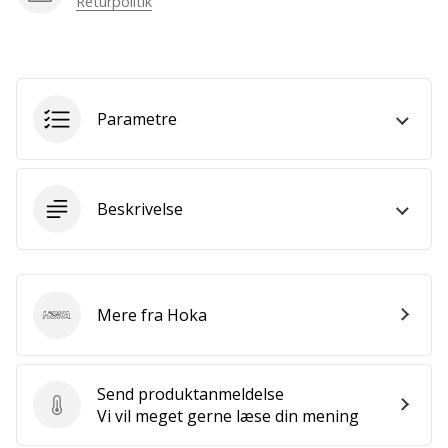
Returpolitik
som
os?
Så
lad
os
løbe
Parametre
sammen.
Beskrivelse
Vis alle
artikler
Mere fra Hoka
Hoka
Send produktanmeldelse
Send produktanmeldelse
Vi vil meget gerne læse din mening