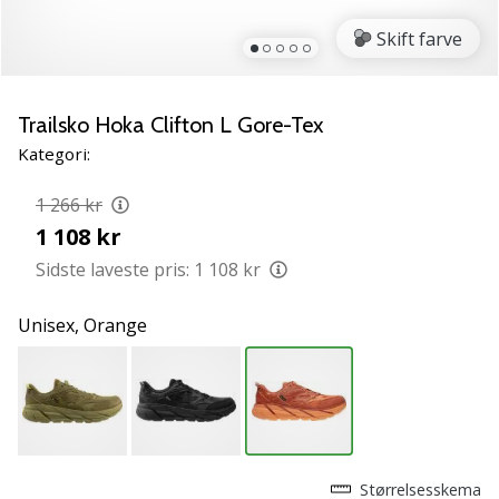
NITRO
SQD
Skift farve
5
Lær
de
Trailsko Hoka Clifton L Gore-Tex
nye
Kategori:
PUMA
Accelerate
1 266 kr
NITRO
1 108 kr
SQD
5
Sidste laveste pris:
1 108 kr
håndboldsko
at
Unisex,
Orange
kende!
Oplev
de
tekniske
opdateringer
og
find
Størrelsesskema