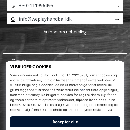
+302111996496
info@weplayhandball.dk
Anmod om udbetaling
Om os
Kundeservice
Instagram
WePlayHandball.dk