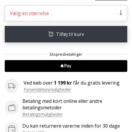
ud
af,
Vælg en størrelse
om
det
er…
Tilføj til kurv
25. 11. 2024
•
2 min. Læsning
Bliv
vores
Ved køb over
1 199 kr
får du gratis levering
Handball
Forsendelsesmuligheder
ambassadør
Betaling med kort online eller andre
Har
betalingsmetoder
du
den
Betalingsmuligheder
samme
Du kan returnere varerne inden for 30 dage
hobby