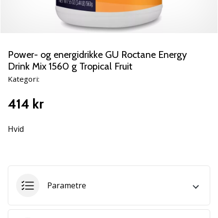
NITRO
SQD
5
Lær
de
Power- og energidrikke GU Roctane Energy
nye
Drink Mix 1560 g Tropical Fruit
PUMA
Kategori:
Accelerate
NITRO
414 kr
SQD
5
håndboldsko
Hvid
at
kende!
Oplev
de
tekniske
Parametre
opdateringer
og
find