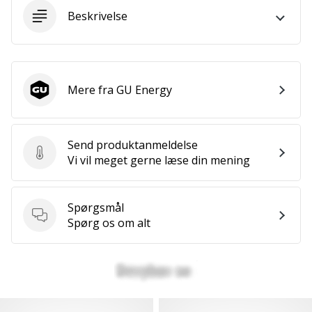
ud
Beskrivelse
af,
om
det
er…
Mere fra GU Energy
GU Energy
25. 11. 2024
•
Send produktanmeldelse
2 min. Læsning
Send produktanmeldelse
Vi vil meget gerne læse din mening
Bliv
vores
Handball
Spørgsmål
ambassadør
Spørgsmål
Spørg os om alt
Har
du
den
samme
hobby