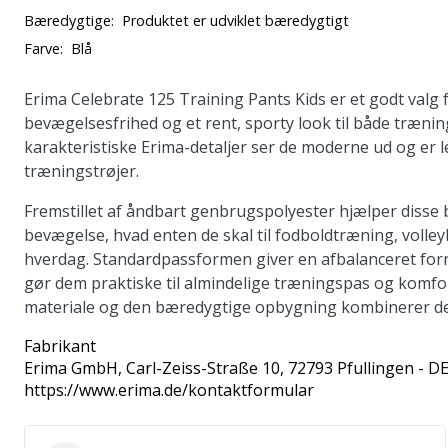
Bæredygtige:
Produktet er udviklet bæredygtigt
Farve:
Blå
Erima Celebrate 125 Training Pants Kids er et godt valg 
bevægelsesfrihed og et rent, sporty look til både trænin
karakteristiske Erima-detaljer ser de moderne ud og er l
træningstrøjer.
Fremstillet af åndbart genbrugspolyester hjælper disse
bevægelse, hvad enten de skal til fodboldtræning, volleyba
hverdag. Standardpassformen giver en afbalanceret forne
gør dem praktiske til almindelige træningspas og komfor
materiale og den bæredygtige opbygning kombinerer de p
Fabrikant
Erima GmbH
, Carl-Zeiss-Straße 10, 72793 Pfullingen - D
https://www.erima.de/kontaktformular