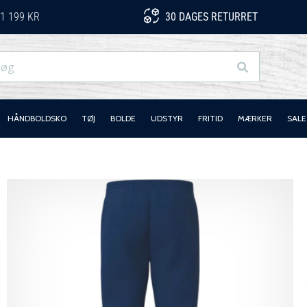
1 199 KR
30 DAGES RETURRET
Søg
HÅNDBOLDSKO
TØJ
BOLDE
UDSTYR
FRITID
MÆRKER
SALE