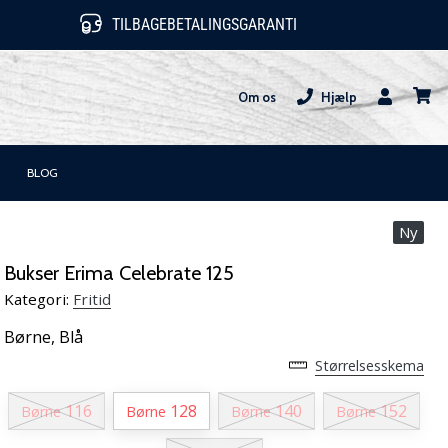
TILBAGEBETALINGSGARANTI
Om os
Hjælp
Bruger
kurv
BLOG
Ny
Bukser Erima Celebrate 125
Kategori:
Fritid
Børne,
Blå
Størrelsesskema
116
128
140
152
Børne
Børne
Børne
Børne