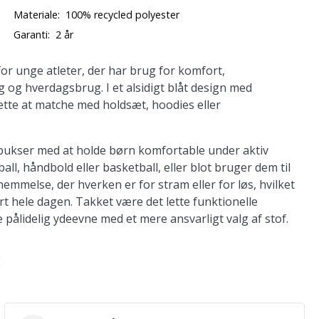
Materiale:
100% recycled polyester
Garanti:
2 år
for unge atleter, der har brug for komfort,
g og hverdagsbrug. I et alsidigt blåt design med
ette at matche med holdsæt, hoodies eller
 bukser med at holde børn komfortable under aktiv
ll, håndbold eller basketball, eller blot bruger dem til
mmelse, der hverken er for stram eller for løs, hvilket
t hele dagen. Takket være det lette funktionelle
ålidelig ydeevne med et mere ansvarligt valg af stof.
E