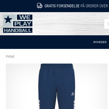
GRATIS FORSENDELSE
PÅ ORDRER OVER 
WePlayHandball.dk
NYHEDER
Fritid