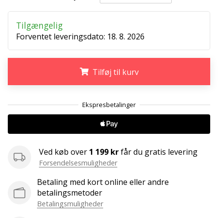
ud
af,
Tilgængelig
om
Forventet leveringsdato:
18. 8. 2026
det
er…
Tilføj til kurv
25. 11. 2024
•
.
.
.
2 min. Læsning
Bliv
vores
Handball
ambassadør
Ved køb over
1 199 kr
får du gratis levering
Forsendelsesmuligheder
Har
du
Betaling med kort online eller andre
den
betalingsmetoder
samme
Betalingsmuligheder
hobby