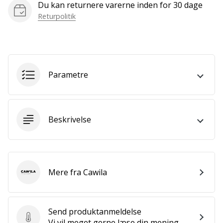
som
Du kan returnere varerne inden for 30 dage
os?
Returpolitik
Så
lad
os
løbe
sammen.
Parametre
Vis alle
Beskrivelse
artikler
Mere fra Cawila
Cawila
Send produktanmeldelse
Send produktanmeldelse
Vi vil meget gerne læse din mening