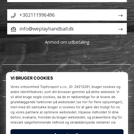
+302111996496
info@weplayhandball.dk
Anmod om udbetaling
Om os
Kundeservice
WePlayHandball.dk