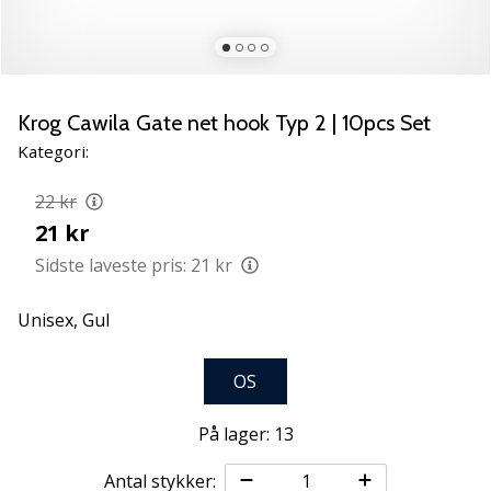
NITRO
SQD
5
Lær
de
Krog Cawila Gate net hook Typ 2 | 10pcs Set
nye
Kategori:
PUMA
Accelerate
22 kr
NITRO
21 kr
SQD
5
Sidste laveste pris:
21 kr
håndboldsko
at
Unisex,
Gul
kende!
Oplev
OS
de
tekniske
opdateringer
På lager: 13
og
find
Antal stykker: