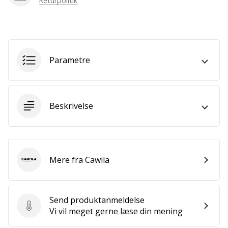
Returpolitik
som
os?
Så
lad
os
løbe
Parametre
sammen.
Beskrivelse
Vis alle
artikler
Mere fra Cawila
Cawila
Send produktanmeldelse
Send produktanmeldelse
Vi vil meget gerne læse din mening