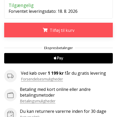
ud
Tilgængelig
af,
Forventet leveringsdato:
18. 8. 2026
om
det
er…
Tilføj til kurv
25. 11. 2024
.
.
.
•
2 min. Læsning
Bliv
vores
Ved køb over
1 199 kr
får du gratis levering
Handball
Forsendelsesmuligheder
ambassadør
Betaling med kort online eller andre
Har
betalingsmetoder
du
den
Betalingsmuligheder
samme
Du kan returnere varerne inden for 30 dage
hobby