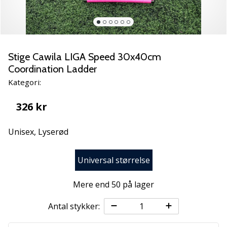
NITRO
SQD
5
Lær
de
Stige Cawila LIGA Speed 30x40cm
nye
Coordination Ladder
PUMA
Kategori:
Accelerate
NITRO
326 kr
SQD
5
Unisex,
Lyserød
håndboldsko
at
kende!
Universal størrelse
Oplev
de
Mere end 50 på lager
tekniske
opdateringer
Antal stykker:
og
find