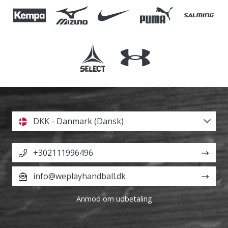
DKK - Danmark (Dansk)
+302111996496
info@weplayhandball.dk
Anmod om udbetaling