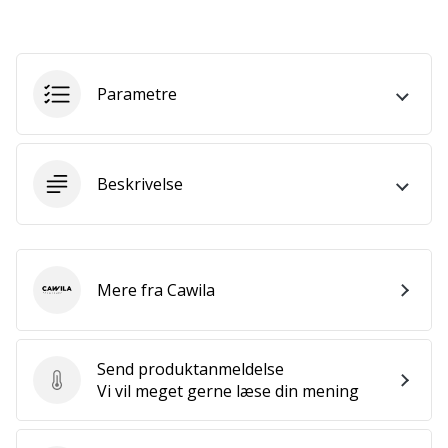
som
os?
Så
lad
os
Parametre
løbe
sammen.
Beskrivelse
Vis alle
artikler
Mere fra Cawila
Cawila
Send produktanmeldelse
Send produktanmeldelse
Vi vil meget gerne læse din mening