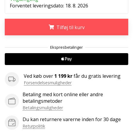
ud
Forventet leveringsdato:
18. 8. 2026
af,
om
det
Tilføj til kurv
er…
.
.
.
25. 11. 2024
•
2 min. Læsning
Bliv
Ved køb over
1 199 kr
får du gratis levering
vores
Forsendelsesmuligheder
Handball
ambassadør
Betaling med kort online eller andre
betalingsmetoder
Har
Betalingsmuligheder
du
den
Du kan returnere varerne inden for 30 dage
samme
Returpolitik
hobby