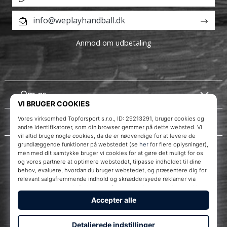
info@weplayhandball.dk
Anmod om udbetaling
Om os
Kundeservice
Instagram
WePlayHandball.dk