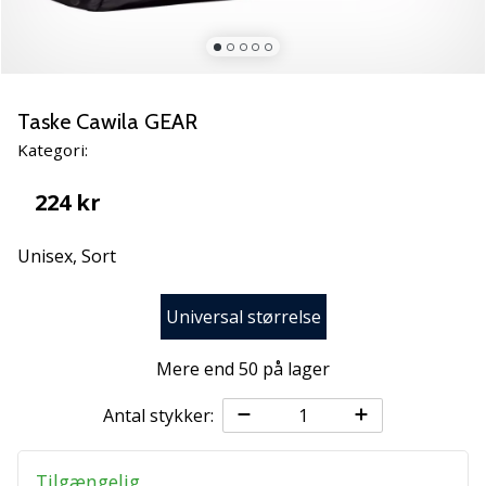
NITRO
SQD
5
Lær
de
Taske Cawila GEAR
nye
Kategori:
PUMA
Accelerate
224 kr
NITRO
SQD
Unisex,
Sort
5
håndboldsko
at
Universal størrelse
kende!
Oplev
Mere end 50 på lager
de
tekniske
Antal stykker:
opdateringer
og
find
Tilgængelig