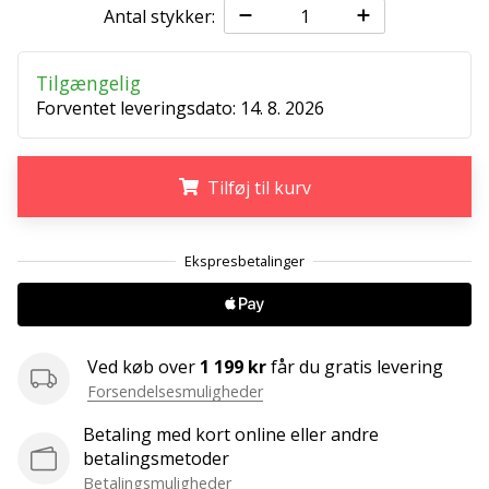
ud
Antal stykker:
af,
om
Tilgængelig
det
er…
Forventet leveringsdato:
14. 8. 2026
25. 11. 2024
Tilføj til kurv
•
2 min. Læsning
.
.
.
Bliv
vores
Handball
ambassadør
Ved køb over
1 199 kr
får du gratis levering
Har
Forsendelsesmuligheder
du
den
Betaling med kort online eller andre
samme
betalingsmetoder
hobby
Betalingsmuligheder