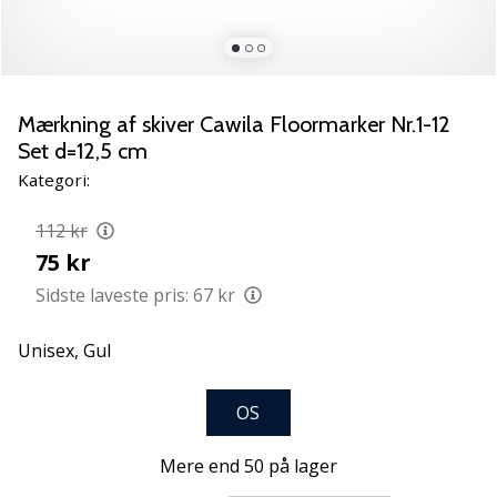
NITRO
SQD
5
Lær
de
Mærkning af skiver Cawila Floormarker Nr.1-12
nye
Set d=12,5 cm
PUMA
Kategori:
Accelerate
NITRO
112 kr
SQD
75 kr
5
håndboldsko
Sidste laveste pris:
67 kr
at
kende!
Unisex,
Gul
Oplev
de
tekniske
OS
opdateringer
og
Mere end 50 på lager
find