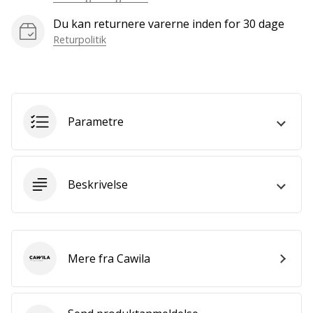
som
os?
Du kan returnere varerne inden for 30 dage
Så
Returpolitik
lad
os
løbe
sammen.
Parametre
Vis alle
artikler
Beskrivelse
Mere fra Cawila
Cawila