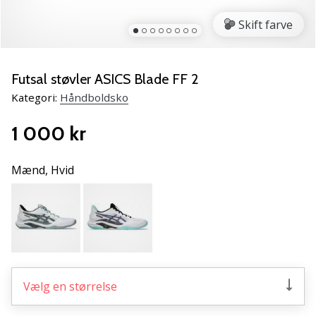
NITRO
SQD
Skift farve
5
Lær
de
Futsal støvler ASICS Blade FF 2
nye
Kategori:
Håndboldsko
PUMA
Accelerate
1 000 kr
NITRO
SQD
5
Mænd,
Hvid
håndboldsko
at
kende!
Oplev
de
tekniske
opdateringer
Vælg en størrelse
og
find