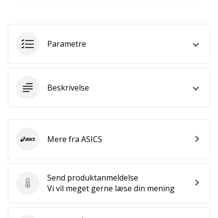
ud
af,
om
det
Parametre
er…
25. 11. 2024
Beskrivelse
•
2 min. Læsning
Bliv
vores
Mere fra ASICS
Handball
ASICS
ambassadør
Har
Send produktanmeldelse
du
Send produktanmeldelse
Vi vil meget gerne læse din mening
den
samme
hobby