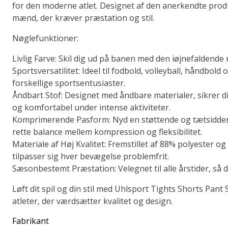
for den moderne atlet. Designet af den anerkendte produce
mænd, der kræver præstation og stil.
Nøglefunktioner:
Livlig Farve:
Skil dig ud på banen med den iøjnefaldende rød
Sportsversatilitet:
Ideel til fodbold, volleyball, håndbold og
forskellige sportsentusiaster.
Åndbart Stof:
Designet med åndbare materialer, sikrer dis
og komfortabel under intense aktiviteter.
Komprimerende Pasform:
Nyd en støttende og tætsidden
rette balance mellem kompression og fleksibilitet.
Materiale af Høj Kvalitet:
Fremstillet af 88% polyester og
tilpasser sig hver bevægelse problemfrit.
Sæsonbestemt Præstation:
Velegnet til alle årstider, så
Løft dit spil og din stil med Uhlsport Tights Shorts Pant
atleter, der værdsætter kvalitet og design.
Fabrikant