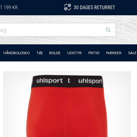
1 199 KR
30 DAGES RETURRET
Søg
HÅNDBOLDSKO
TØJ
BOLDE
UDSTYR
FRITID
MÆRKER
SALE