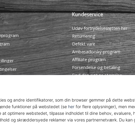
Kundeservice
Udøv fortrydelsesretten her
rprogram
Returnering
ogram
Defekt vare
Ambasadorský program
Affiliate program
illinger
Forsendelse og betaling
tingelser
Find den rigtige størrelse
Kontakt
Ofte stillede spørgsmål
Privatlivspolitik
© 2010 – 2026
WePlayHandball.dk