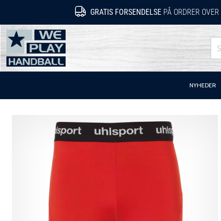
GRATIS FORSENDELSE
PÅ ORDRER OVER 
WePlayHandball.dk
NYHEDER