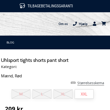
TILBAGEBETALINGSGARANTI
Om os
Hjælp
Bruger
kurv
BLOG
Uhlsport tights shorts pant short
Kategori:
Mænd,
Rød
Størrelsesskema
M
L
XL
XXL
209 kr