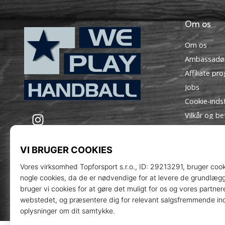
Om os
Om os
Ambassadø
Affiliate pr
Jobs
Cookie-indst
WePlayHandball.dk
Instagram
Vilkår og be