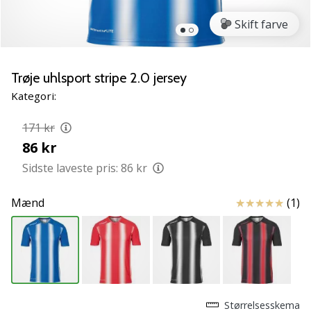
NITRO
SQD
Skift farve
5
Lær
de
Trøje uhlsport stripe 2.0 jersey
nye
Kategori:
PUMA
Accelerate
171 kr
NITRO
86 kr
SQD
5
Sidste laveste pris:
86 kr
håndboldsko
at
Anmeldelser
Mænd
(1)
kende!
Oplev
de
tekniske
opdateringer
og
find
Størrelsesskema