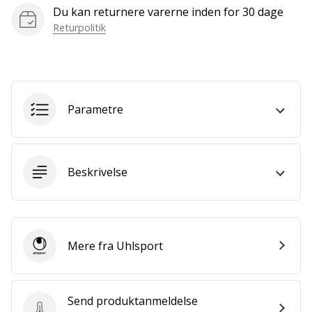
som
Du kan returnere varerne inden for 30 dage
os?
Returpolitik
Så
lad
os
løbe
sammen.
Parametre
Vis alle
artikler
Beskrivelse
Mere fra Uhlsport
Uhlsport
Send produktanmeldelse