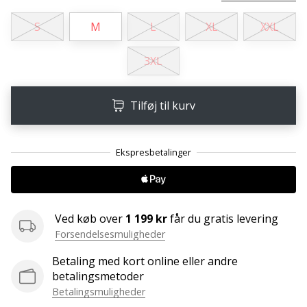
ud
af,
S
M
L
XL
XXL
om
det
3XL
er…
Tilføj til kurv
25. 11. 2024
•
2 min. Læsning
Bliv
vores
Handball
ambassadør
Ved køb over
1 199 kr
får du gratis levering
Forsendelsesmuligheder
Har
du
Betaling med kort online eller andre
den
betalingsmetoder
samme
Betalingsmuligheder
hobby