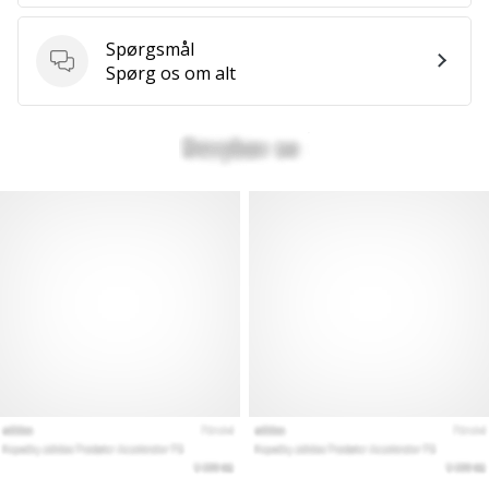
som
os?
Spørgsmål
Så
Spørgsmål
Spørg os om alt
lad
os
løbe
sammen.
Vis alle
artikler