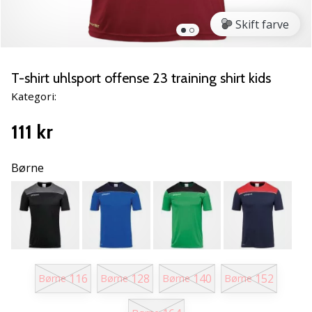
NITRO
SQD
Skift farve
5
Lær
de
T-shirt uhlsport offense 23 training shirt kids
nye
Kategori:
PUMA
Accelerate
111 kr
NITRO
SQD
5
Børne
håndboldsko
at
kende!
Oplev
de
tekniske
opdateringer
116
128
140
152
Børne
Børne
Børne
Børne
og
find