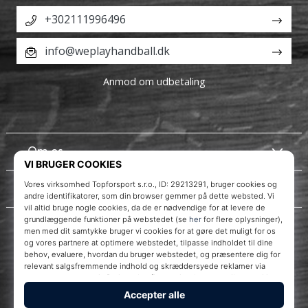
+302111996496
info@weplayhandball.dk
Anmod om udbetaling
Om os
Kundeservice
Instagram
WePlayHandball.dk