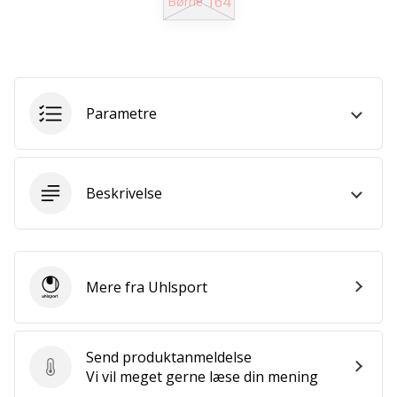
164
Børne
ud
af,
om
det
er…
Parametre
25. 11. 2024
•
2 min. Læsning
Beskrivelse
Bliv
vores
Handball
ambassadør
Mere fra Uhlsport
Uhlsport
Har
du
den
Send produktanmeldelse
samme
Send produktanmeldelse
Vi vil meget gerne læse din mening
hobby