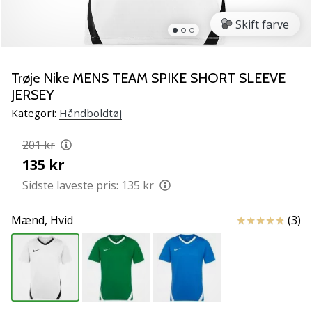
NITRO
SQD
Skift farve
5
Lær
de
Trøje Nike MENS TEAM SPIKE SHORT SLEEVE
nye
JERSEY
PUMA
Kategori:
Håndboldtøj
Accelerate
NITRO
201 kr
SQD
135 kr
5
håndboldsko
Sidste laveste pris:
135 kr
at
kende!
Anmeldelser
Mænd,
Hvid
(3)
Oplev
de
tekniske
opdateringer
og
find