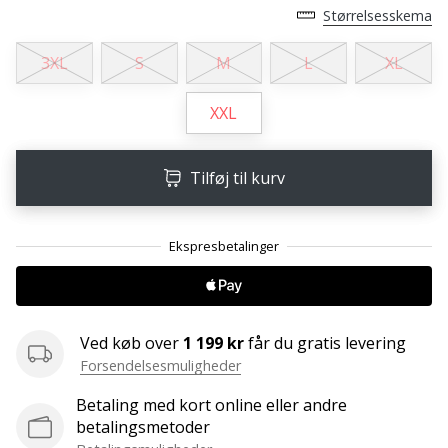
ud
Størrelsesskema
af,
om
3XL
S
M
L
XL
det
er…
XXL
25. 11. 2024
Tilføj til kurv
•
2 min. Læsning
Bliv
vores
Handball
ambassadør
Ved køb over
1 199 kr
får du gratis levering
Har
du
Forsendelsesmuligheder
den
Betaling med kort online eller andre
samme
betalingsmetoder
hobby