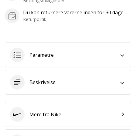
Betalingsmuligheder
som
os?
Du kan returnere varerne inden for 30 dage
Så
Returpolitik
lad
os
løbe
sammen.
Parametre
Vis alle
artikler
Beskrivelse
Mere fra Nike
Nike