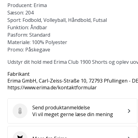
Producent:
Erima
Sæson:
204
Sport:
Fodbold, Volleyball, Håndbold, Futsal
Funktion:
Åndbar
Pasform:
Standard
Materiale:
100% Polyester
Promo:
Påskegave
Udstyr dit hold med Erima Club 1900 Shorts og oplev uov
Fabrikant
Erima GmbH
, Carl-Zeiss-Straße 10, 72793 Pfullingen - D
https://www.erima.de/kontaktformular
Send produktanmeldelse
Send produktanmeldelse
Vi vil meget gerne læse din mening