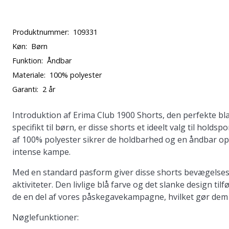
Produktnummer:
109331
Køn:
Børn
Funktion:
Åndbar
Materiale:
100% polyester
Garanti:
2 år
Introduktion af
Erima Club 1900 Shorts
, den perfekte bl
specifikt til børn, er disse shorts et ideelt valg til holds
af 100% polyester sikrer de holdbarhed og en åndbar opl
intense kampe.
Med en standard pasform giver disse shorts bevægelsesfri
aktiviteter. Den livlige blå farve og det slanke design tilf
de en del af vores påskegavekampagne, hvilket gør dem t
Nøglefunktioner: