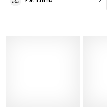
Mere fra Erima
Erima