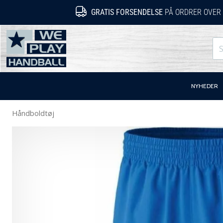
GRATIS FORSENDELSE
PÅ ORDRER OVER 
WePlayHandball.dk
NYHEDER
Håndboldtøj