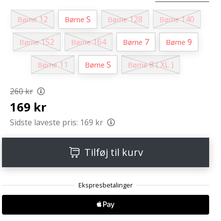
12
S
128
140
Børne
Børne
Børne
Børne
152
164
7
9
Børne
Børne
Børne
Børne
11
S
8 ( XL )
Børne
Børne
Børne
260 kr
169 kr
Sidste laveste pris:
169 kr
Tilføj til kurv