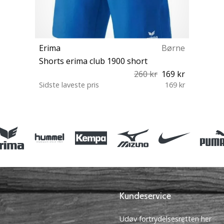
Erima
Børne
Shorts erima club 1900 short
260 kr
169 kr
Sidste laveste pris
169 kr
S 7 9 S
Kundeservice
Udøv fortrydelsesretten her