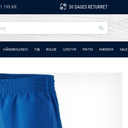
1 199 KR
30 DAGES RETURRET
Søg
HÅNDBOLDSKO
TØJ
BOLDE
UDSTYR
FRITID
MÆRKER
SALE