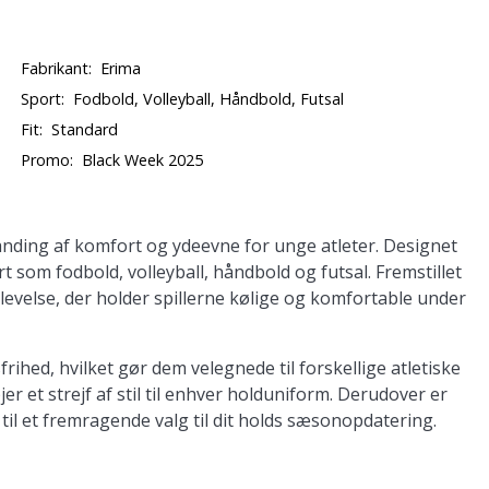
Fabrikant:
Erima
Sport:
Fodbold, Volleyball, Håndbold, Futsal
Fit:
Standard
Promo:
Black Week 2025
anding af komfort og ydeevne for unge atleter. Designet
port som fodbold, volleyball, håndbold og futsal. Fremstillet
evelse, der holder spillerne kølige og komfortable under
hed, hvilket gør dem velegnede til forskellige atletiske
øjer et strejf af stil til enhver holduniform. Derudover er
il et fremragende valg til dit holds sæsonopdatering.