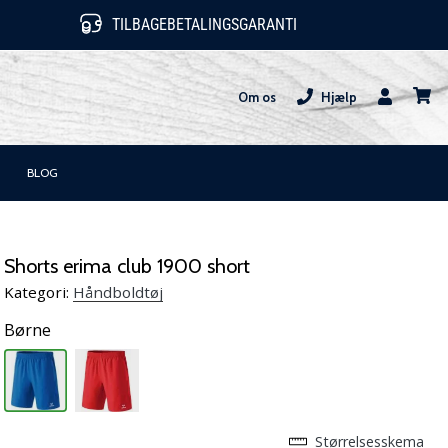
TILBAGEBETALINGSGARANTI
Om os
Hjælp
Bruger
kurv
BLOG
Shorts erima club 1900 short
Kategori:
Håndboldtøj
Børne
Størrelsesskema