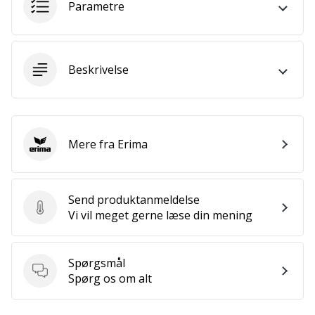
Parametre
ud
af,
om
det
er…
Beskrivelse
25. 11. 2024
•
Mere fra Erima
2 min. Læsning
Erima
Bliv
vores
Send produktanmeldelse
Handball
Send produktanmeldelse
Vi vil meget gerne læse din mening
ambassadør
Har
du
Spørgsmål
den
Spørgsmål
Spørg os om alt
samme
hobby