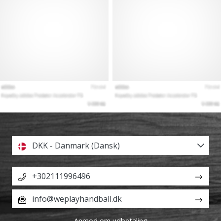
DKK - Danmark (Dansk)
+302111996496
info@weplayhandball.dk
Anmod om udbetaling